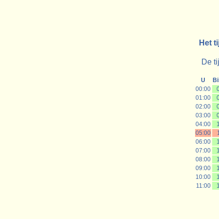
Het t
De ti
U
B
00:00
01:00
02:00
03:00
04:00
05:00
06:00
07:00
08:00
09:00
10:00
11:00