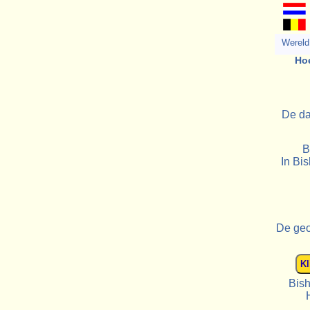
Wereld 
Hoe
De da
B
In Bis
De geo
Bish