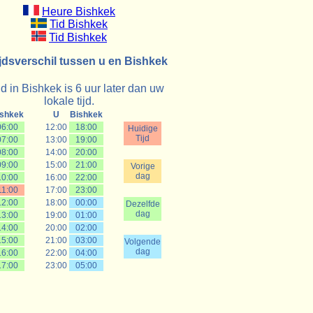
Heure Bishkek
Tid Bishkek
Tid Bishkek
ijdsverschil tussen u en Bishkek
jd in Bishkek is 6 uur later dan uw
lokale tijd.
ishkek
U
Bishkek
06:00
12:00
18:00
Huidige
Tijd
07:00
13:00
19:00
08:00
14:00
20:00
09:00
15:00
21:00
Vorige
dag
10:00
16:00
22:00
11:00
17:00
23:00
12:00
18:00
00:00
Dezelfde
dag
13:00
19:00
01:00
14:00
20:00
02:00
15:00
21:00
03:00
Volgende
dag
16:00
22:00
04:00
17:00
23:00
05:00