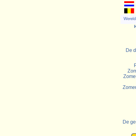
Wereld 
De d
Zome
Zomer
Zomert
De ge