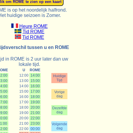
E is op het noordelijk halfrond.
Het huidige seizoen is Zomer.
Heure ROME
Tid ROME
Tid ROME
tijdsverschil tussen u en ROME
ijd in ROME is 2 uur later dan uw
lokale tijd.
OME
U
ROME
2:00
12:00
14:00
Huidige
Tijd
3:00
13:00
15:00
4:00
14:00
16:00
5:00
15:00
17:00
Vorige
dag
6:00
16:00
18:00
7:00
17:00
19:00
8:00
18:00
20:00
Dezelfde
dag
9:00
19:00
21:00
0:00
20:00
22:00
1:00
21:00
23:00
Volgende
dag
2:00
22:00
00:00