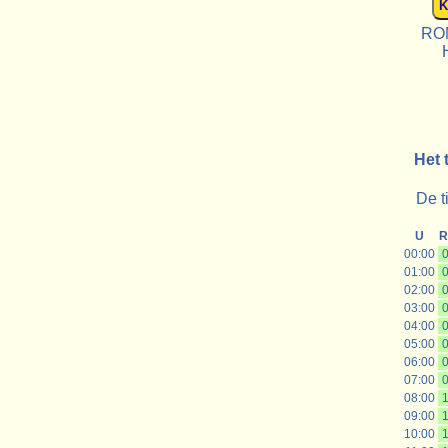
ROM
Het 
De t
U
R
00:00
0
01:00
0
02:00
0
03:00
0
04:00
0
05:00
0
06:00
0
07:00
0
08:00
1
09:00
1
10:00
1