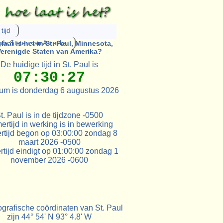
tijd
gde Staten van Amerika
laat is het in St. Paul, Minnesota,
Verenigde Staten van Amerika?
De huidige tijd in St. Paul is
07:30:27
um is donderdag 6 augustus 2026
t. Paul is in de tijdzone -0500
rtijd in werking is in bewerking
rtijd begon op 03:00:00 zondag 8
maart 2026 -0500
tijd eindigt op 01:00:00 zondag 1
november 2026 -0600
grafische coördinaten van St. Paul
zijn 44° 54' N 93° 4.8' W