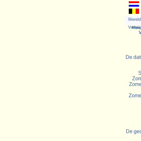
Wereld 
Vereni
Hoe 
De dat
S
Zome
Zome
Zomer
De geo