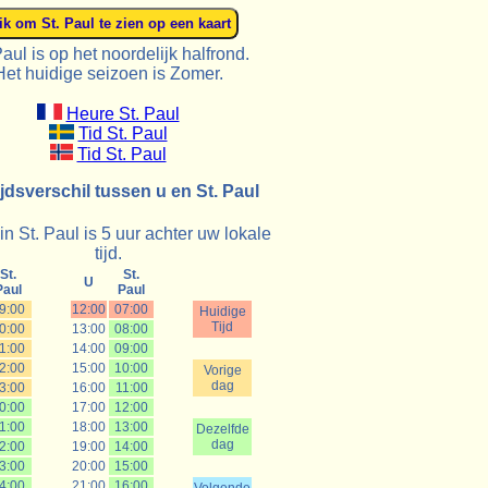
Paul is op het noordelijk halfrond.
Het huidige seizoen is Zomer.
Heure St. Paul
Tid St. Paul
Tid St. Paul
ijdsverschil tussen u en St. Paul
 in St. Paul is 5 uur achter uw lokale
tijd.
St.
St.
U
Paul
Paul
9:00
12:00
07:00
Huidige
Tijd
0:00
13:00
08:00
1:00
14:00
09:00
2:00
15:00
10:00
Vorige
dag
3:00
16:00
11:00
0:00
17:00
12:00
1:00
18:00
13:00
Dezelfde
dag
2:00
19:00
14:00
3:00
20:00
15:00
4:00
21:00
16:00