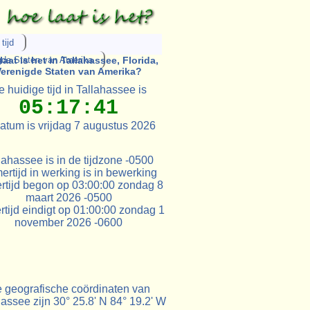
tijd
gde Staten van Amerika
laat is het in Tallahassee, Florida,
Verenigde Staten van Amerika?
 huidige tijd in Tallahassee is
05:17:41
atum is vrijdag 7 augustus 2026
lahassee is in de tijdzone -0500
rtijd in werking is in bewerking
rtijd begon op 03:00:00 zondag 8
maart 2026 -0500
tijd eindigt op 01:00:00 zondag 1
november 2026 -0600
 geografische coördinaten van
hassee zijn 30° 25.8' N 84° 19.2' W