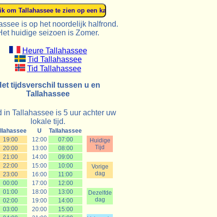
assee is op het noordelijk halfrond.
Het huidige seizoen is Zomer.
Heure Tallahassee
Tid Tallahassee
Tid Tallahassee
et tijdsverschil tussen u en
Tallahassee
d in Tallahassee is 5 uur achter uw
lokale tijd.
llahassee
U
Tallahassee
19:00
12:00
07:00
Huidige
Tijd
20:00
13:00
08:00
21:00
14:00
09:00
22:00
15:00
10:00
Vorige
dag
23:00
16:00
11:00
00:00
17:00
12:00
01:00
18:00
13:00
Dezelfde
dag
02:00
19:00
14:00
03:00
20:00
15:00