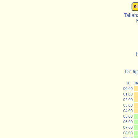
Tallah
H
De tij
U
Ta
00:00
01:00
02:00
03:00
04:00
05:00
06:00
07:00
08:00