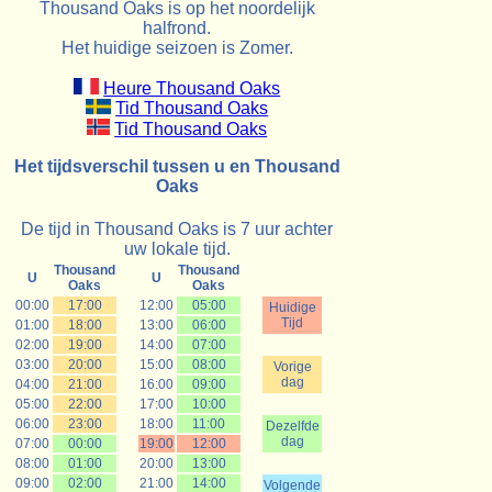
Thousand Oaks is op het noordelijk
halfrond.
Het huidige seizoen is Zomer.
Heure Thousand Oaks
Tid Thousand Oaks
Tid Thousand Oaks
Het tijdsverschil tussen u en Thousand
Oaks
De tijd in Thousand Oaks is 7 uur achter
uw lokale tijd.
Thousand
Thousand
U
U
Oaks
Oaks
00:00
17:00
12:00
05:00
Huidige
Tijd
01:00
18:00
13:00
06:00
02:00
19:00
14:00
07:00
03:00
20:00
15:00
08:00
Vorige
dag
04:00
21:00
16:00
09:00
05:00
22:00
17:00
10:00
06:00
23:00
18:00
11:00
Dezelfde
dag
07:00
00:00
19:00
12:00
08:00
01:00
20:00
13:00
09:00
02:00
21:00
14:00
Volgende