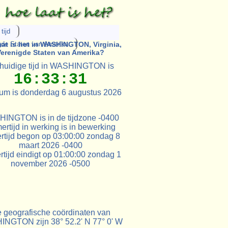
tijd
gde Staten van Amerika
aat is het in WASHINGTON, Virginia,
Verenigde Staten van Amerika?
huidige tijd in WASHINGTON is
16:33:31
um is donderdag 6 augustus 2026
INGTON is in de tijdzone -0400
rtijd in werking is in bewerking
rtijd begon op 03:00:00 zondag 8
maart 2026 -0400
tijd eindigt op 01:00:00 zondag 1
november 2026 -0500
 geografische coördinaten van
NGTON zijn 38° 52.2' N 77° 0' W