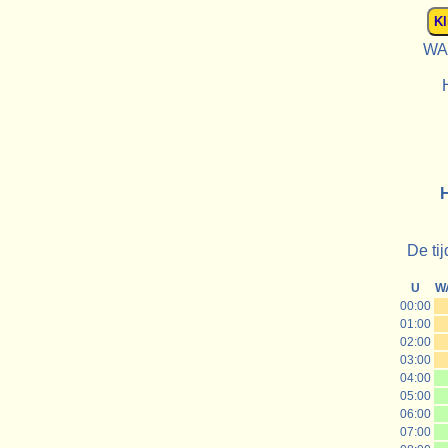
WAS
H
De ti
U
W
00:00
01:00
02:00
03:00
04:00
05:00
06:00
07:00