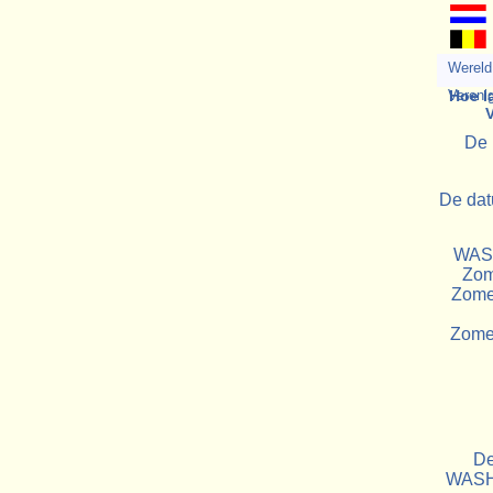
Wereld 
Vereni
Hoe l
De 
De dat
WASH
Zome
Zome
Zomer
De
WASHI