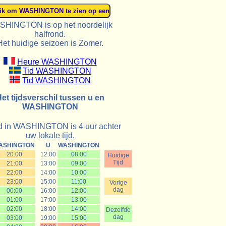
HINGTON is op het noordelijk
halfrond.
Het huidige seizoen is Zomer.
Heure WASHINGTON
Tid WASHINGTON
Tid WASHINGTON
et tijdsverschil tussen u en
WASHINGTON
jd in WASHINGTON is 4 uur achter
uw lokale tijd.
ASHINGTON
U
WASHINGTON
20:00
12:00
08:00
Huidige
Tijd
21:00
13:00
09:00
22:00
14:00
10:00
23:00
15:00
11:00
Vorige
dag
00:00
16:00
12:00
01:00
17:00
13:00
02:00
18:00
14:00
Dezelfde
dag
03:00
19:00
15:00