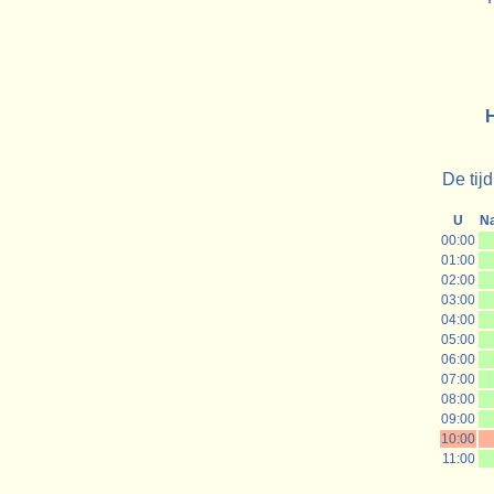
H
De tij
U
N
00:00
01:00
02:00
03:00
04:00
05:00
06:00
07:00
08:00
09:00
10:00
11:00