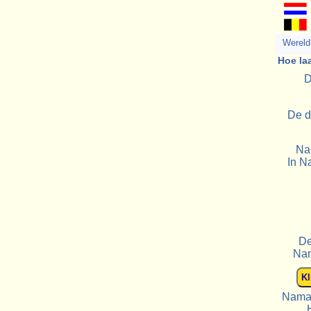
Wereld 
Hoe la
D
De d
Na
In N
De
Nam
Naman