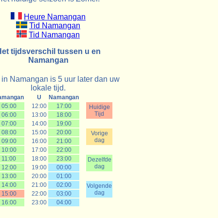
Heure Namangan
Tid Namangan
Tid Namangan
et tijdsverschil tussen u en
Namangan
d in Namangan is 5 uur later dan uw
lokale tijd.
amangan
U
Namangan
05:00
12:00
17:00
Huidige
Tijd
06:00
13:00
18:00
07:00
14:00
19:00
08:00
15:00
20:00
Vorige
dag
09:00
16:00
21:00
10:00
17:00
22:00
11:00
18:00
23:00
Dezelfde
dag
12:00
19:00
00:00
13:00
20:00
01:00
14:00
21:00
02:00
Volgende
dag
15:00
22:00
03:00
16:00
23:00
04:00