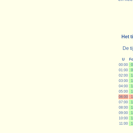
Het t
De ti
U
F
00:00
0
01:00
0
02:00
1
03:00
1
04:00
1
05:00
1
06:00
1
07:00
1
08:00
1
09:00
1
10:00
1
11:00
1