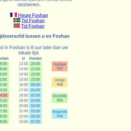
seizoenen.
Heure Foshan
Tid Foshan
Tid Foshan
ijdsverschil tussen u en Foshan
jd in Foshan is 8 uur later dan uw
lokale tijd.
oshan
U
Foshan
8:00
12:00
20:00
Huidige
Tijd
9:00
13:00
21:00
0:00
14:00
22:00
1:00
15:00
23:00
Vorige
dag
2:00
16:00
00:00
3:00
17:00
01:00
4:00
18:00
02:00
Dezelfde
dag
5:00
19:00
03:00
6:00
20:00
04:00
7:00
21:00
05:00
Volgende
dag
8:00
22:00
06:00
9:00
23:00
07:00