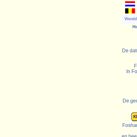
Wereld 
Ho
De dat
F
In Fo
De geo
Foshan
en heef