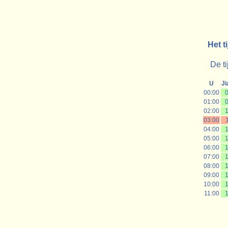
Het t
De ti
U
Ji
00:00
01:00
02:00
03:00
04:00
05:00
06:00
07:00
08:00
09:00
10:00
11:00