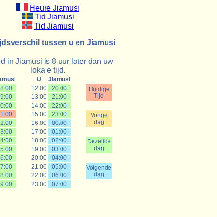
Heure Jiamusi
Tid Jiamusi
Tid Jiamusi
ijdsverschil tussen u en Jiamusi
jd in Jiamusi is 8 uur later dan uw
lokale tijd.
amusi
U
Jiamusi
08:00
12:00
20:00
Huidige
Tijd
09:00
13:00
21:00
10:00
14:00
22:00
11:00
15:00
23:00
Vorige
dag
12:00
16:00
00:00
13:00
17:00
01:00
14:00
18:00
02:00
Dezelfde
dag
15:00
19:00
03:00
16:00
20:00
04:00
17:00
21:00
05:00
Volgende
dag
18:00
22:00
06:00
19:00
23:00
07:00